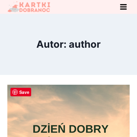
Przejdź
do
treści
Autor: author
Save