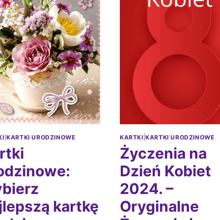
KI
|
KARTKI URODZINOWE
KARTKI
|
KARTKI URODZINOWE
rtki
Życzenia na
odzinowe:
Dzień Kobiet
bierz
2024. –
jlepszą kartkę
Oryginalne