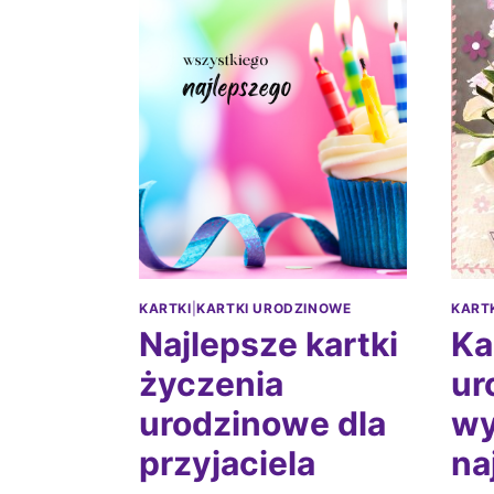
KARTKI
|
KARTKI URODZINOWE
KART
Najlepsze kartki
Ka
życzenia
ur
urodzinowe dla
wy
przyjaciela
na